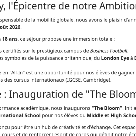
 l'Épicentre de notre Ambitio
ndispensable de la mobilité globale, nous avons le plaisir d'a
août 2026
.
à 18 ans
, ce séjour propose une immersion totale :
 certifiés sur le prestigieux campus de
Business Football
.
s symboles de la puissance britannique, du
London Eye
à
 en "All-In" est une opportunité pour nos élèves de gagner
es des cursus internationaux (IGCSE, Cambridge).
e : Inauguration de "The Bloo
erformance académique, nous inaugurons
"The Bloom"
. Init
ternational School
pour nos élèves du
Middle et High Scho
onçu pour être un hub de créativité et d'échange. Cet espac
ours et de renforcer l'esprit de corps qui définit notre éco