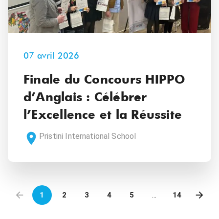
07 avril 2026
Finale du Concours HIPPO
d’Anglais : Célébrer
l’Excellence et la Réussite
Pristini International School
1
2
3
4
5
…
14